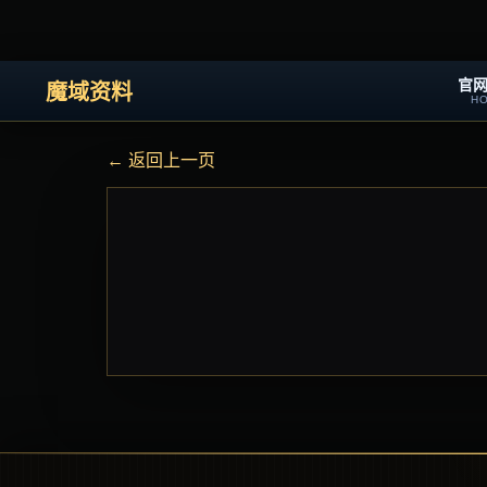
官
魔域资料
H
← 返回上一页