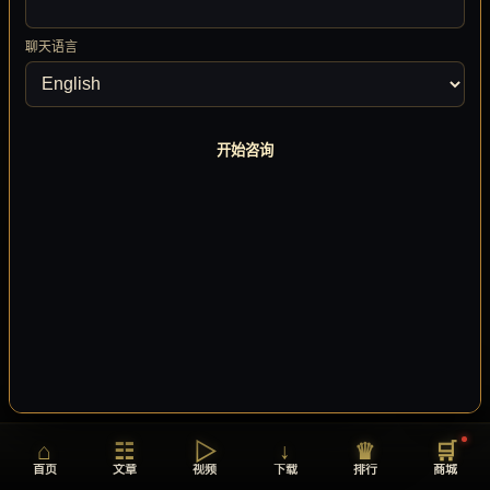
聊天语言
开始咨询
音乐播放器
⌃
GAME SOUND SYSTEM
树心城
树心城
0:00
2:34
⏮
⏭
🔊
▶
💬
⌂
☷
▷
↓
♛
🛒
首页
文章
视频
下载
排行
商城