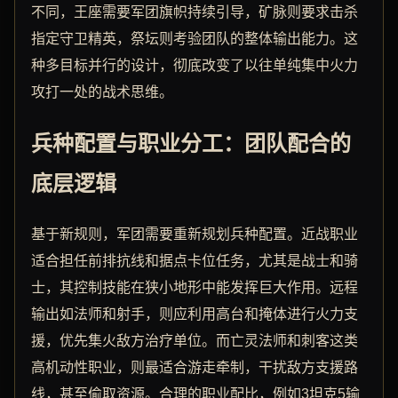
不同，王座需要军团旗帜持续引导，矿脉则要求击杀
指定守卫精英，祭坛则考验团队的整体输出能力。这
种多目标并行的设计，彻底改变了以往单纯集中火力
攻打一处的战术思维。
兵种配置与职业分工：团队配合的
底层逻辑
基于新规则，军团需要重新规划兵种配置。近战职业
适合担任前排抗线和据点卡位任务，尤其是战士和骑
士，其控制技能在狭小地形中能发挥巨大作用。远程
输出如法师和射手，则应利用高台和掩体进行火力支
援，优先集火敌方治疗单位。而亡灵法师和刺客这类
高机动性职业，则最适合游走牵制，干扰敌方支援路
线，甚至偷取资源。合理的职业配比，例如3坦克5输