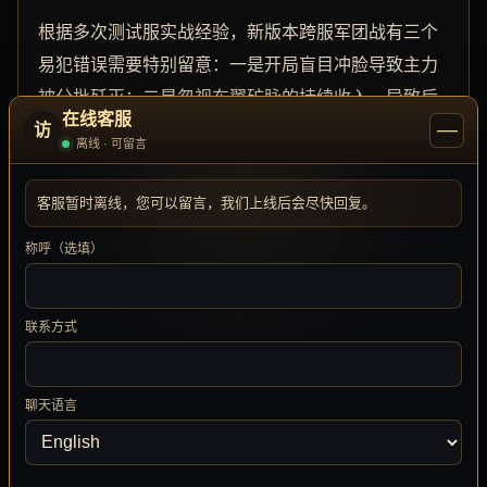
根据多次测试服实战经验，新版本跨服军团战有三个
易犯错误需要特别留意：一是开局盲目冲脸导致主力
被分批歼灭；二是忽视东翼矿脉的持续收入，导致后
在线客服
—
访
期装备差距被拉大；三是祭坛激活时机不当，经常在
离线 · 可留言
无团战准备时浪费技能。正确策略是开局以稳定推进
西翼祭坛为主，吸引敌方主力后，再利用机动小队偷
客服暂时离线，您可以留言，我们上线后会尽快回复。
袭王座。通过这种“声东击西”的布局，往往能在30分
称呼（选填）
钟赛程中取得决定性优势。
版本热点追踪：未来改动趋势与应
联系方式
对
聊天语言
魔域最新快报后续还将持续关注跨服军团战的平衡性
调整。据官方透露，下一轮补丁可能针对祭坛的伤害