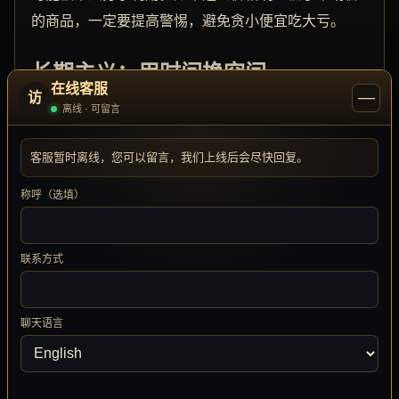
的商品，一定要提高警惕，避免贪小便宜吃大亏。
长期主义：用时间换空间
在线客服
—
访
离线 · 可留言
对于不想频繁交易的老玩家，最稳妥的策略是选择一
套「传家宝」装备，陪伴自己度过多个版本。这类装
客服暂时离线，您可以留言，我们上线后会尽快回复。
备通常需要花费大量时间或金钱打造，但一旦成型，
称呼（选填）
其收益远超频繁换装。例如，一套高品阶的鉴定装
备，即使版本更新，也可以通过附魔、灵纹等系统继
续提升，保值率极高。
联系方式
同时，关注官方每年一度的「
老玩家回归
」活动，通
常会赠送绑定装备或材料，可以大大降低更新后的装
聊天语言
备购置成本。