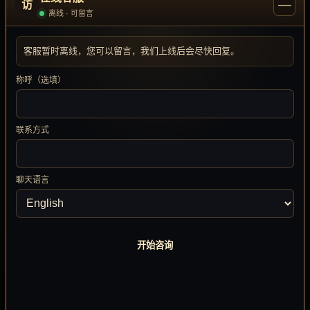
—
实战技巧：零氪也能拥有高战力幻
访
离线 · 可留言
兽
客服暂时离线，您可以留言，我们上线后会尽快回复。
综合来看，平民玩家应优先培养一只高成长的主宠，
称呼（选填）
日常副本产出的一阶成长药剂不要浪费，全部灌注。
同时，每天坚持参与“幻兽讨伐”获得融合材料，用我说
联系方式
的技巧，一个月内打造一只9星幻兽并非难事。论坛已
有玩家晒出零氪幻兽战力突破8万的战绩，充分说明新
系统已实实在在为平民玩家打开了逆袭之门。
聊天语言
未来
幻兽培养
方向预测
开始咨询
根据官方放出的开发计划，未来还将推出“幻兽羁绊”系
音乐播放器
统，让多只幻兽协同出战形成组合技。届时，融合系
⌃
GAME SOUND SYSTEM
统的玩法深度会进一步增加。建议玩家从现在开始储