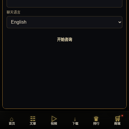
聊天语言
开始咨询
音乐播放器
⌃
GAME SOUND SYSTEM
树心城
树心城
0:00
2:34
⏮
⏭
🔊
▶
💬
⌂
☷
▷
↓
♛
🛒
首页
文章
视频
下载
排行
商城