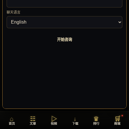
聊天语言
开始咨询
音乐播放器
⌃
GAME SOUND SYSTEM
树心城
树心城
0:00
2:34
⏮
⏭
🔊
▶
💬
⌂
☷
▷
↓
♛
🛒
首页
文章
视频
下载
排行
商城