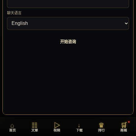
聊天语言
开始咨询
音乐播放器
⌃
GAME SOUND SYSTEM
树心城
树心城
0:00
2:34
⏮
⏭
🔊
▶
💬
⌂
☷
▷
↓
♛
🛒
首页
文章
视频
下载
排行
商城